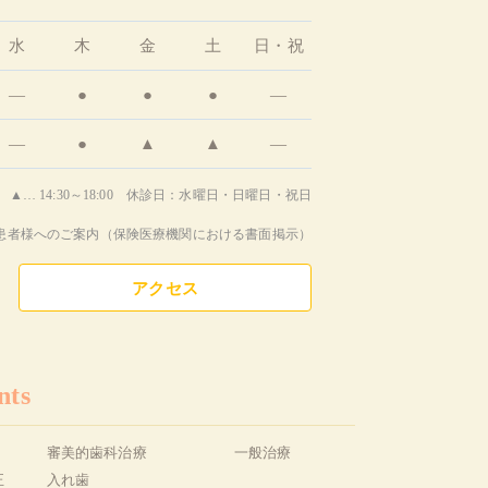
水
木
金
土
日・祝
―
●
●
●
―
―
●
▲
▲
―
▲… 14:30～18:00 休診日：水曜日・日曜日・祝日
患者様へのご案内（保険医療機関における書面掲示）
アクセス
nts
審美的歯科治療
一般治療
正
入れ歯