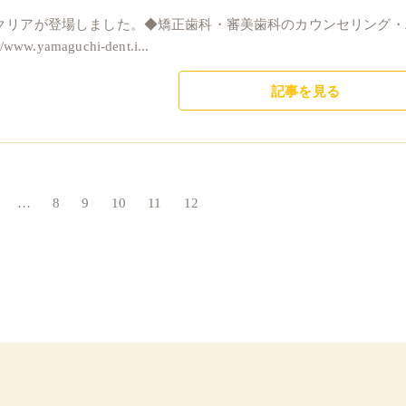
クリアが登場しました。◆矯正歯科・審美歯科のカウンセリング・
maguchi-dent.i...
記事を見る
…
8
9
10
11
12