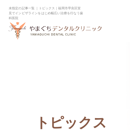
未指定の記事一覧 ｜トピックス｜福岡市早良区室
見でインビザラインをはじめ幅広い治療を行なう歯
科医院
診療案内
症例集
矯正
TREATMENT
CASES
トピックス