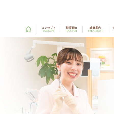
コンセプト
院長紹介
診療案内
CONCEPT
DOCTOR
TREATMENT
歯科症例
マウスピース型装着による矯正
当院の治療
（インビザライン）