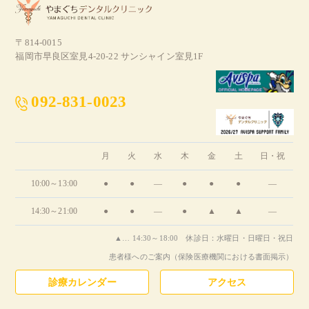
〒814-0015
福岡市早良区室見4-20-22 サンシャイン室見1F
092-831-0023
月
火
水
木
金
土
日・祝
10:00～13:00
●
●
―
●
●
●
―
14:30～21:00
●
●
―
●
▲
▲
―
▲… 14:30～18:00 休診日：水曜日・日曜日・祝日
患者様へのご案内（保険医療機関における書面掲示）
診療カレンダー
アクセス