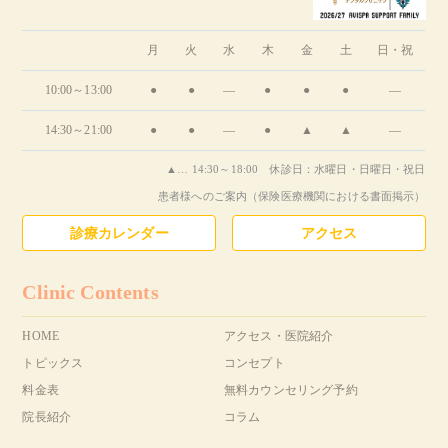
月
火
水
木
金
土
日・祝
10:00～13:00
●
●
―
●
●
●
―
14:30～21:00
●
●
―
●
▲
▲
―
▲… 14:30～18:00 休診日：水曜日・日曜日・祝日
患者様へのご案内（保険医療機関における書面掲示）
診療カレンダー
アクセス
Clinic Contents
HOME
アクセス・医院紹介
トピックス
コンセプト
料金表
無料カウンセリング予約
院長紹介
コラム