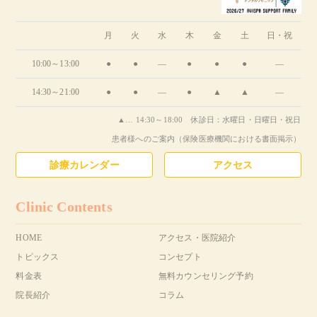
月
火
水
木
金
土
日・祝
10:00～13:00
●
●
―
●
●
●
―
14:30～21:00
●
●
―
●
▲
▲
―
▲… 14:30～18:00 休診日：水曜日・日曜日・祝日
患者様へのご案内（保険医療機関における書面掲示）
診療カレンダー
アクセス
Clinic Contents
HOME
アクセス・医院紹介
トピックス
コンセプト
料金表
無料カウンセリング予約
院長紹介
コラム