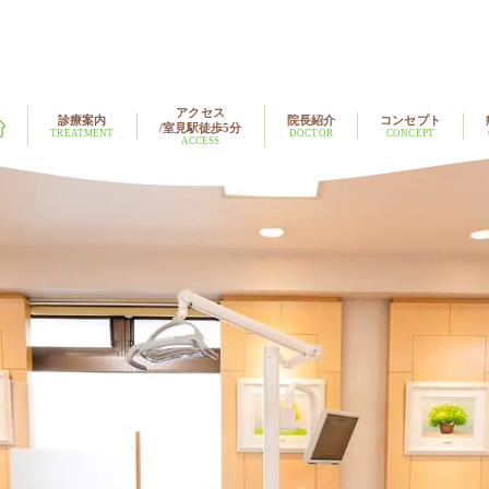
アクセス
診療案内
院長紹介
コンセプト
/室見駅徒歩5分
TREATMENT
DOCTOR
CONCEPT
ACCESS
歯科症例
マウスピース型装着による矯正
当院の治療
（インビザライン）