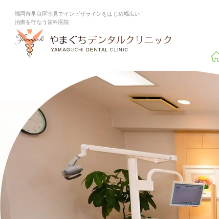
福岡市早良区室見でインビザラインをはじめ幅広い
治療を行なう歯科医院
診療案内
症例集
矯正
TREATMENT
CASES