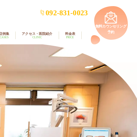
092-831-0023
無料カウンセリング
予約
症例集
アクセス・医院紹介
料金表
CASES
CLINIC
PRICE
矯正歯科