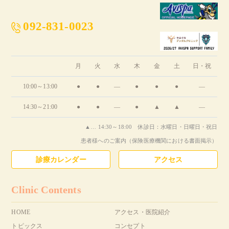
092-831-0023
月
火
水
木
金
土
日・祝
10:00～13:00
●
●
―
●
●
●
―
14:30～21:00
●
●
―
●
▲
▲
―
▲… 14:30～18:00 休診日：水曜日・日曜日・祝日
患者様へのご案内（保険医療機関における書面掲示）
診療カレンダー
アクセス
Clinic Contents
HOME
アクセス・医院紹介
トピックス
コンセプト