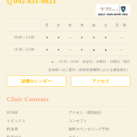
092-831-0023
月
火
水
木
金
土
日・祝
10:00～13:00
●
●
―
●
●
●
―
14:30～21:00
●
●
―
●
▲
▲
―
▲… 14:30～18:00 休診日：水曜日・日曜日・祝日
患者様へのご案内（保険医療機関における書面掲示）
診療カレンダー
アクセス
Clinic Contents
HOME
アクセス・医院紹介
トピックス
コンセプト
料金表
無料カウンセリング予約