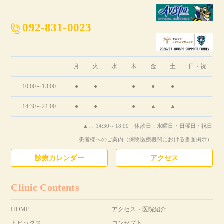
092-831-0023
月
火
水
木
金
土
日・祝
10:00～13:00
●
●
―
●
●
●
―
14:30～21:00
●
●
―
●
▲
▲
―
▲… 14:30～18:00 休診日：水曜日・日曜日・祝日
患者様へのご案内（保険医療機関における書面掲示）
診療カレンダー
アクセス
Clinic Contents
HOME
アクセス・医院紹介
トピックス
コンセプト