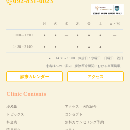
092-831-0023
月
火
水
木
金
土
日・祝
10:00～13:00
●
●
―
●
●
●
―
14:30～21:00
●
●
―
●
▲
▲
―
▲… 14:30～18:00 休診日：水曜日・日曜日・祝日
患者様へのご案内（保険医療機関における書面掲示）
診療カレンダー
アクセス
Clinic Contents
HOME
アクセス・医院紹介
トピックス
コンセプト
料金表
無料カウンセリング予約