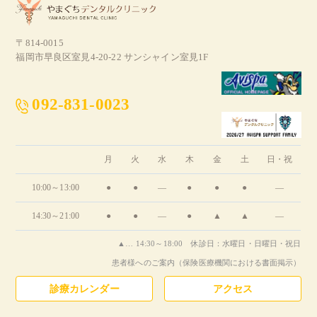
〒814-0015
福岡市早良区室見4-20-22 サンシャイン室見1F
092-831-0023
月
火
水
木
金
土
日・祝
10:00～13:00
●
●
―
●
●
●
―
14:30～21:00
●
●
―
●
▲
▲
―
▲… 14:30～18:00 休診日：水曜日・日曜日・祝日
患者様へのご案内（保険医療機関における書面掲示）
診療カレンダー
アクセス