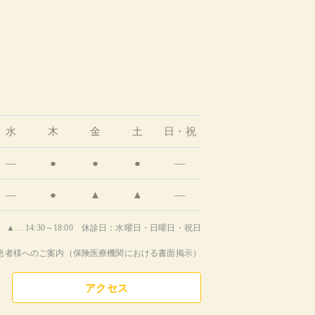
水
木
金
土
日・祝
―
●
●
●
―
―
●
▲
▲
―
▲… 14:30～18:00 休診日：水曜日・日曜日・祝日
患者様へのご案内（保険医療機関における書面掲示）
アクセス