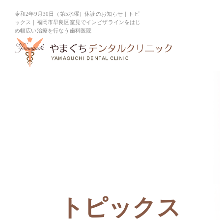
令和2年9月30日（第5水曜）休診のお知らせ｜トピ
ックス｜福岡市早良区室見でインビザラインをはじ
め幅広い治療を行なう歯科医院
診療案内
症例集
矯正
TREATMENT
CASES
トピックス