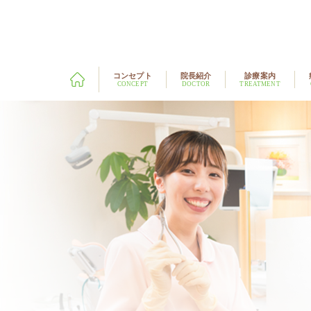
コンセプト
院長紹介
診療案内
CONCEPT
DOCTOR
TREATMENT
歯科症例
マウスピース型装着による矯正
当院の治療
（インビザライン）